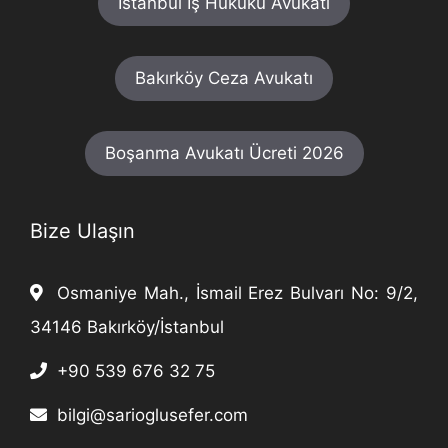
İstanbul İş Hukuku Avukatı
Bakırköy Ceza Avukatı
Boşanma Avukatı Ücreti 2026
Bize Ulaşın
Osmaniye Mah., İsmail Erez Bulvarı No: 9/2,
34146 Bakırköy/İstanbul
+90 539 676 32 75
bilgi@sarioglusefer.com