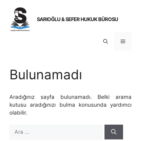
İçeriğe
atla
SARIOĞLU & SEFER HUKUK BÜROSU
Menü
Bulunamadı
Aradığınız sayfa bulunamadı. Belki arama
kutusu aradığınızı bulma konusunda yardımcı
olabilir.
için
ara